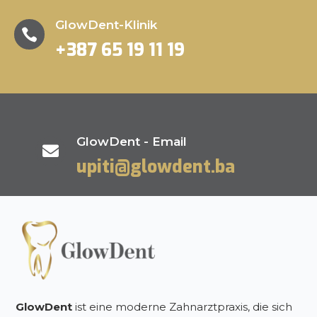
GlowDent-Klinik

+387 65 19 11 19
GlowDent - Email

upiti@glowdent.ba
GlowDent
ist eine moderne Zahnarztpraxis, die sich