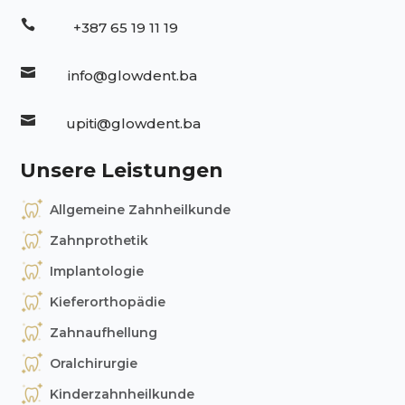

+387 65 19 11 19

info@glowdent.ba

upiti@glowdent.ba
Unsere Leistungen
Allgemeine Zahnheilkunde
Zahnprothetik
Implantologie
Kieferorthopädie
Zahnaufhellung
Oralchirurgie
Kinderzahnheilkunde