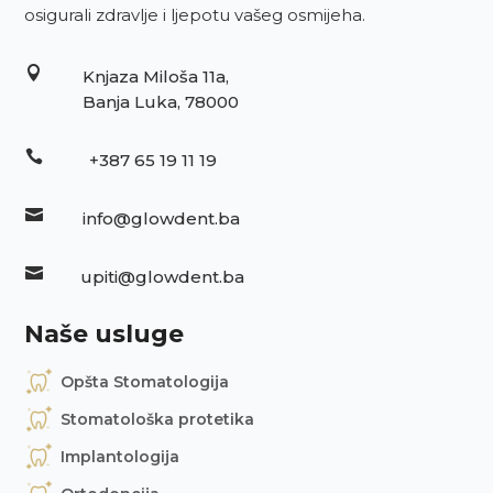
osigurali zdravlje i ljepotu vašeg osmijeha.

Knjaza Miloša 11a,
Banja Luka, 78000

+387 65 19 11 19

info@glowdent.ba

upiti@glowdent.ba
Naše usluge
Opšta Stomatologija
Stomatološka protetika
Implantologija