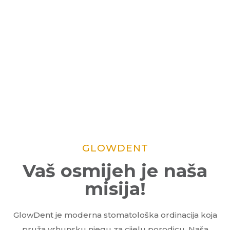
GLOWDENT
Vaš osmijeh je naša
misija!
GlowDent je moderna stomatološka ordinacija koja
pruža vrhunsku njegu za cijelu porodicu. Naša