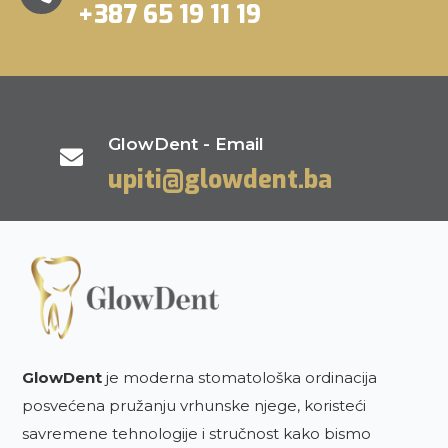
+387 65 19 11 19
GlowDent - Email

upiti@glowdent.ba
GlowDent
je moderna stomatološka ordinacija
posvećena pružanju vrhunske njege, koristeći
savremene tehnologije i stručnost kako bismo