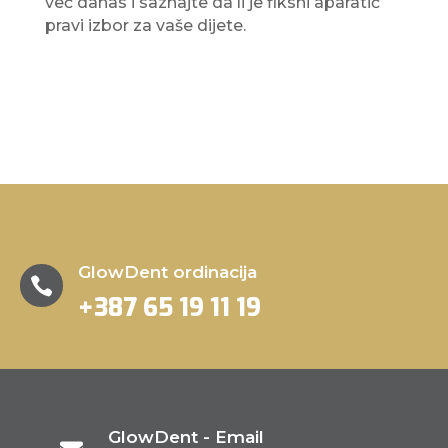
već danas i saznajte da li je fiksni aparatić
pravi izbor za vaše dijete.
GlowDent ordinacija

+387 65 19 11 19
GlowDent - Email