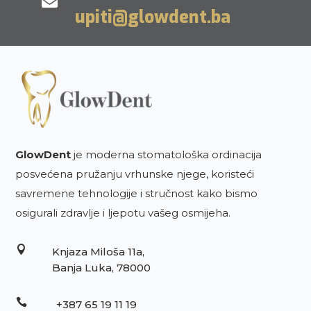

upiti@glowdent.ba
GlowDent
je moderna stomatološka ordinacija
posvećena pružanju vrhunske njege, koristeći
savremene tehnologije i stručnost kako bismo
osigurali zdravlje i ljepotu vašeg osmijeha.

Knjaza Miloša 11a,
Banja Luka, 78000

+387 65 19 11 19