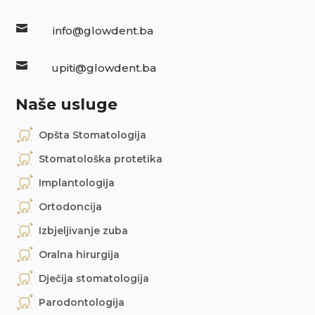

info@glowdent.ba

upiti@glowdent.ba
Naše usluge
Opšta Stomatologija
Stomatološka protetika
Implantologija
Ortodoncija
Izbjeljivanje zuba
Oralna hirurgija
Dječija stomatologija
Parodontologija