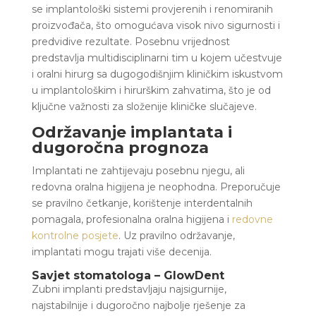
se implantološki sistemi provjerenih i renomiranih
proizvođača, što omogućava visok nivo sigurnosti i
predvidive rezultate. Posebnu vrijednost
predstavlja multidisciplinarni tim u kojem učestvuje
i oralni hirurg sa dugogodišnjim kliničkim iskustvom
u implantološkim i hirurškim zahvatima, što je od
ključne važnosti za složenije kliničke slučajeve.
Održavanje implantata i
dugoročna prognoza
Implantati ne zahtijevaju posebnu njegu, ali
redovna oralna higijena je neophodna. Preporučuje
se pravilno četkanje, korištenje interdentalnih
pomagala, profesionalna oralna higijena i
redovne
kontrolne posjete
. Uz pravilno održavanje,
implantati mogu trajati više decenija.
Savjet stomatologa – GlowDent
Zubni implanti predstavljaju najsigurnije,
najstabilnije i dugoročno najbolje rješenje za