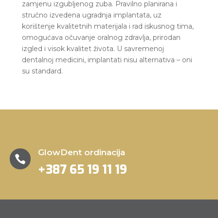
zamjenu izgubljenog zuba. Pravilno planirana i
stručno izvedena ugradnja implantata, uz
korištenje kvalitetnih materijala i rad iskusnog tima,
omogućava očuvanje oralnog zdravlja, prirodan
izgled i visok kvalitet života. U savremenoj
dentalnoj medicini, implantati nisu alternativa – oni
su standard.
GlowDent ordinacija

+387 65 19 11 19