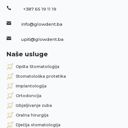

+387 65 19 11 19

info@glowdent.ba

upiti@glowdent.ba
Naše usluge
Opšta Stomatologija
Stomatološka protetika
Implantologija
Ortodoncija
Izbjeljivanje zuba
Oralna hirurgija
Dječija stomatologija