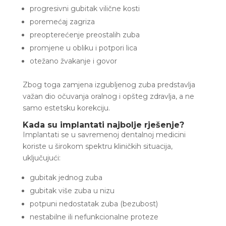
progresivni gubitak vilične kosti
poremećaj zagriza
preopterećenje preostalih zuba
promjene u obliku i potpori lica
otežano žvakanje i govor
Zbog toga zamjena izgubljenog zuba predstavlja
važan dio očuvanja oralnog i opšteg zdravlja, a ne
samo estetsku korekciju.
Kada su implantati najbolje rješenje?
Implantati se u savremenoj dentalnoj medicini
koriste u širokom spektru kliničkih situacija,
uključujući:
gubitak jednog zuba
gubitak više zuba u nizu
potpuni nedostatak zuba (bezubost)
nestabilne ili nefunkcionalne proteze