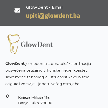
GlowDent - Email

upiti@glowdent.ba
GlowDent
je moderna stomatološka ordinacija
posvećena pružanju vrhunske njege, koristeći
savremene tehnologije i stručnost kako bismo
osigurali zdravlje i ljepotu vašeg osmijeha.

Knjaza Miloša 11a,
Banja Luka, 78000