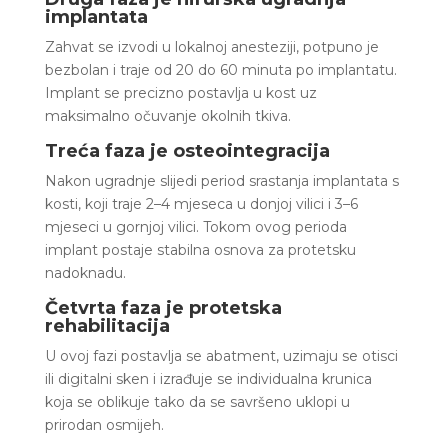
implantata
Zahvat se izvodi u lokalnoj anesteziji, potpuno je
bezbolan i traje od 20 do 60 minuta po implantatu.
Implant se precizno postavlja u kost uz
maksimalno očuvanje okolnih tkiva.
Treća faza je osteointegracija
Nakon ugradnje slijedi period srastanja implantata s
kosti, koji traje 2–4 mjeseca u donjoj vilici i 3–6
mjeseci u gornjoj vilici. Tokom ovog perioda
implant postaje stabilna osnova za protetsku
nadoknadu.
Četvrta faza je protetska
rehabilitacija
U ovoj fazi postavlja se abatment, uzimaju se otisci
ili digitalni sken i izrađuje se individualna krunica
koja se oblikuje tako da se savršeno uklopi u
prirodan osmijeh.