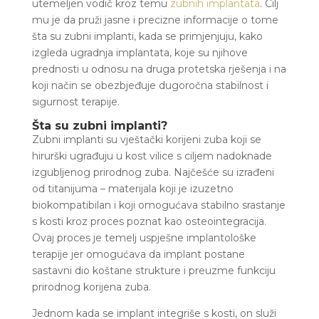
utemeljen vodič kroz temu
zubnih implantata
. Cilj
mu je da pruži jasne i precizne informacije o tome
šta su zubni implanti, kada se primjenjuju, kako
izgleda ugradnja implantata, koje su njihove
prednosti u odnosu na druga protetska rješenja i na
koji način se obezbjeđuje dugoročna stabilnost i
sigurnost terapije.
Šta su zubni implanti?
Zubni implanti su vještački korijeni zuba koji se
hirurški ugrađuju u kost vilice s ciljem nadoknade
izgubljenog prirodnog zuba. Najčešće su izrađeni
od titanijuma – materijala koji je izuzetno
biokompatibilan i koji omogućava stabilno srastanje
s kosti kroz proces poznat kao osteointegracija.
Ovaj proces je temelj uspješne implantološke
terapije jer omogućava da implant postane
sastavni dio koštane strukture i preuzme funkciju
prirodnog korijena zuba.
Jednom kada se implant integriše s kosti, on služi