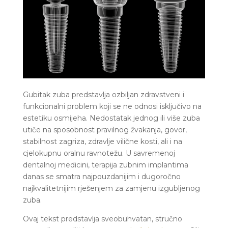
Gubitak zuba predstavlja ozbiljan zdravstveni i
funkcionalni problem koji se ne odnosi isključivo na
estetiku osmijeha. Nedostatak jednog ili više zuba
utiče na sposobnost pravilnog žvakanja, govor,
stabilnost zagriza, zdravlje vilične kosti, ali i na
cjelokupnu oralnu ravnotežu. U savremenoj
dentalnoj medicini, terapija zubnim implantima
danas se smatra najpouzdanijim i dugoročno
najkvalitetnijim rješenjem za zamjenu izgubljenog
zuba.
Ovaj tekst predstavlja sveobuhvatan, stručno