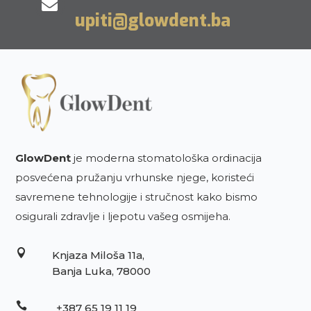

upiti@glowdent.ba
GlowDent
je moderna stomatološka ordinacija
posvećena pružanju vrhunske njege, koristeći
savremene tehnologije i stručnost kako bismo
osigurali zdravlje i ljepotu vašeg osmijeha.

Knjaza Miloša 11a,
Banja Luka, 78000

+387 65 19 11 19