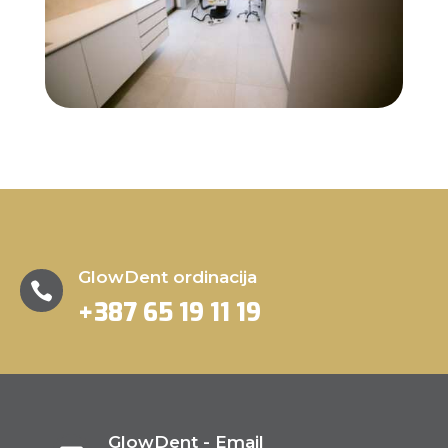
GlowDent ordinacija

+387 65 19 11 19
GlowDent - Email