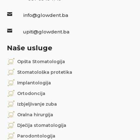

info@glowdent.ba

upiti@glowdent.ba
Naše usluge
Opšta Stomatologija
Stomatološka protetika
Implantologija
Ortodoncija
Izbjeljivanje zuba
Oralna hirurgija
Dječija stomatologija
Parodontologija