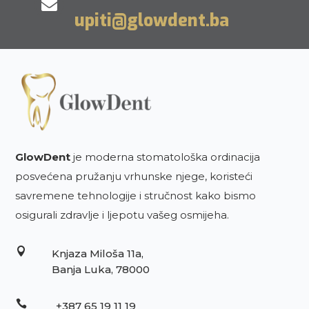

upiti@glowdent.ba
GlowDent
je moderna stomatološka ordinacija
posvećena pružanju vrhunske njege, koristeći
savremene tehnologije i stručnost kako bismo
osigurali zdravlje i ljepotu vašeg osmijeha.

Knjaza Miloša 11a,
Banja Luka, 78000

+387 65 19 11 19