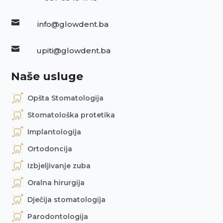

info@glowdent.ba

upiti@glowdent.ba
Naše usluge
Opšta Stomatologija
Stomatološka protetika
Implantologija
Ortodoncija
Izbjeljivanje zuba
Oralna hirurgija
Dječija stomatologija
Parodontologija