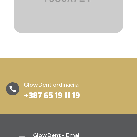
GlowDent ordinacija

+387 65 19 11 19
GlowDent - Email