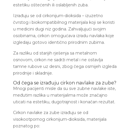
estetiku oštećenih ili oslabljenih zuba.
Izrađuju se od cirkonijum-dioksida – izuzetno
čvrstog i biokompatibilnog materijala koji se koristi
u medicini dugi niz godina. Zahvaljujući svojim
osobinama, cirkon omogućava izradu navlaka koje
izgledaju gotovo identično prirodnim zubima.
Za razliku od starijih rješenja sa metalnom
osnovom, cirkon ne sadrži metal i ne ostavlja
tamne rubove uz desni, zbog čega osmijeh izgleda
prirodnije i skladnije.
Od čega se izrađuju cirkon navlake za zube?
Mnogi pacijenti misle da su sve zubne navlake iste,
međutim razlika u materijalima može značajno
uticati na estetiku, dugotrajnost i konačan rezultat.
Cirkon navlake za zube izrađuju se od
visokootpornog cirkonijum-dioksida, materijala
poznatog po: