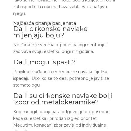
Iako same navlake ne mogu dobiti karijes, prirodni
zub ispod njih i okolna tkiva zahtijevaju pažljivu
njegu.
Najčešća pitanja pacijenata
Da li cirkonske navlake
mijenjaju boju?
Ne. Cirkon je veoma otporan na pigmentacije i
zadržava svoju estetiku dugi niz godina.
Da li mogu ispasti?
Pravilno izrađene i cementirane navlake rijetko
ispadaju. Ukoliko se to desi, potrebno je javiti se
stomatologu.
Da li su cirkonske navlake bolji
izbor od metalokeramike?
Kod mnogih pacijenata odgovor je da, posebno
kada su estetika i prirodan izgled prioritet.
Međutim, konačan izbor zavisi od individualne