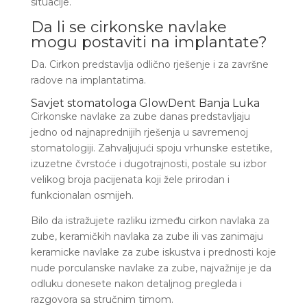
situacije.
Da li se cirkonske navlake
mogu postaviti na implantate?
Da. Cirkon predstavlja odlično rješenje i za završne
radove na implantatima.
Savjet stomatologa GlowDent Banja Luka
Cirkonske navlake za zube danas predstavljaju
jedno od najnaprednijih rješenja u savremenoj
stomatologiji. Zahvaljujući spoju vrhunske estetike,
izuzetne čvrstoće i dugotrajnosti, postale su izbor
velikog broja pacijenata koji žele prirodan i
funkcionalan osmijeh.
Bilo da istražujete razliku između cirkon navlaka za
zube, keramičkih navlaka za zube ili vas zanimaju
keramicke navlake za zube iskustva i prednosti koje
nude porculanske navlake za zube, najvažnije je da
odluku donesete nakon detaljnog pregleda i
razgovora sa stručnim timom.