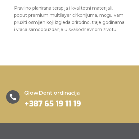
Pravilno planirana terapija i kvalitetni materijali,
poput premium multilayer cirkonijuma, mogu vam
pružiti osmijeh koji izgleda prirodno, traje godinama
i vraća samopouzdanje u svakodnevnom životu.
GlowDent ordinacija

+387 65 19 11 19