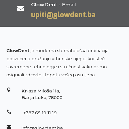
GlowDent - Email

upiti@glowdent.ba
GlowDent
je moderna stomatološka ordinacija
posvećena pružanju vrhunske njege, koristeći
savremene tehnologije i stručnost kako bismo
osigurali zdravlje i ljepotu vašeg osmijeha.

Knjaza Miloša 11a,
Banja Luka, 78000

+387 65 19 11 19

info@glowdent.ba