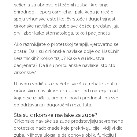
rješenja za obnovu oštećenih zuba i kreiranje
prirodnog, lijepog osmijeha. Ipak, kada je riječ o
spoju vrhunske estetike, čvrstoće i dugotrajnosti,
cirkonske navlake za zube sve češće predstavljaju
prvi izbor kako stomatologa, tako i pacijenata.
Ako razmišljate o protetskoj terapiji, vjerovatno se
pitate: Da li su cirkonske navlake bolje od klasičnih
keramičkih? Koliko traju? Kakva su iskustva
pacijenata? Da li su porculanske navlake isto što i
cirkonske?
U ovom vodiču saznaćete sve što trebate znati o
cirkonskim navlakama za zube – od materijala od
kojeg se izrađuju, preko njihovih prednosti, pa sve
do održavanja i dugoročnih rezultata.
Šta su cirkonske navlake za zube?
Cirkonske navlake za zube predstavljaju savremene
protetske nadoknade koje prekrivaju cijeli vidljivi dio
zuba. Njihova uloga je da obnove oblik, funkciju i