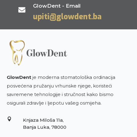
GlowDent - Email

upiti@glowdent.ba
GlowDent
je moderna stomatološka ordinacija
posvećena pružanju vrhunske njege, koristeći
savremene tehnologije i stručnost kako bismo
osigurali zdravlje i ljepotu vašeg osmijeha.

Knjaza Miloša 11a,
Banja Luka, 78000