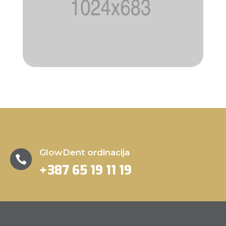
GlowDent ordinacija

+387 65 19 11 19