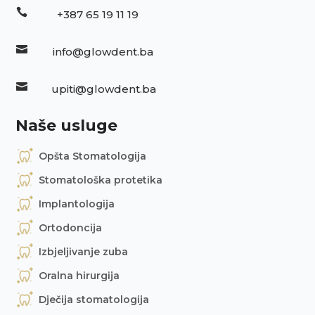

+387 65 19 11 19

info@glowdent.ba

upiti@glowdent.ba
Naše usluge
Opšta Stomatologija
Stomatološka protetika
Implantologija
Ortodoncija
Izbjeljivanje zuba
Oralna hirurgija
Dječija stomatologija